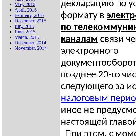
декларацию по у
May, 2016
April, 2016
формату в
элект
February, 2016
December, 2015
по телекоммун
July, 2015
June, 2015
March, 2015
каналам
связи че
December, 2014
November, 2014
электронного
документооборота
позднее 20-го чи
следующего за и
налоговым пери
иное не предусм
настоящей главой
При этом, с мом