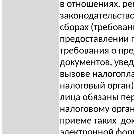
в отношениях, р
законодательство
сборах (требован
предоставлении 
требования о пр
документов, уве
вызове налогопл
налоговый орган)
лица обязаны пе
налоговому орга
приеме таких
до
электронной фор