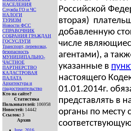
НАСЕЛЕНИЯ
Российской Феде
Служба ГО и ЧС
НАЛОГИ
вторая) плательщ
ТУРИЗМ
Новости ФСС
добавленную сто
СПРАВОЧНИК
СОБРАНИЯ ГРАЖДАН
ГОСУСЛУГИ
числе являющиес
Транспорт, перевозки,
безопасность
агентами), а такж
МУНИЦИПАЛЬНО-
ЧАСТНОЕ
указанные в
пунк
ПАРТНЕРСТВО
КАДАСТРОВАЯ
настоящего Кодек
ПАЛАТА
Архитектура и
01.01.2014г. обя
градостроительство
Кто на сайте?
представлять в н
Статистика
Пользователей:
106958
Новостей:
14442
органы по месту 
Ссылок:
3
Архив
соответствующую
June, 2016