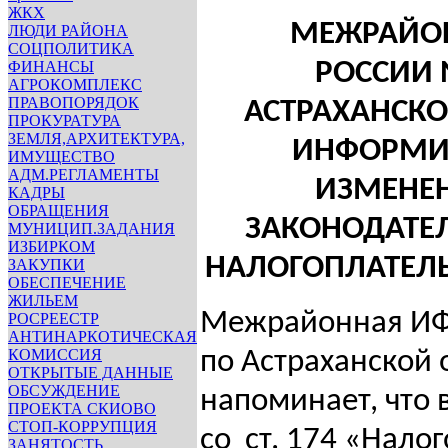
ЖКХ
МЕЖРАЙО
ЛЮДИ РАЙОНА
СОЦПОЛИТИКА
ФИНАНСЫ
РОССИИ 
АГРОКОМПЛЕКС
ПРАВОПОРЯДОК
АСТРАХАНСКО
ПРОКУРАТУРА
ЗЕМЛЯ,АРХИТЕКТУРА,
ИНФОРМИР
ИМУЩЕСТВО
АДМ.РЕГЛАМЕНТЫ
ИЗМЕНЕН
КАДРЫ
ОБРАЩЕНИЯ
ЗАКОНОДАТЕЛ
МУНИЦИП.ЗАДАНИЯ
ИЗБИРКОМ
НАЛОГОПЛАТЕЛЬ
ЗАКУПКИ
ОБЕСПЕЧЕНИЕ
ЖИЛЬЕМ
Межрайонная И
РОСРЕЕСТР
АНТИНАРКОТИЧЕСКАЯ
КОМИССИЯ
по Астраханской 
ОТКРЫТЫЕ ДАННЫЕ
ОБСУЖДЕНИЕ
напоминает, что 
ПРОЕКТА СКИОВО
СТОП-КОРРУПЦИЯ
со ст. 174 «Нало
ЗАНЯТОСТЬ