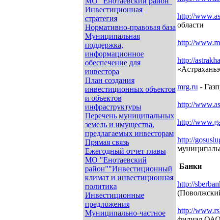
МО "Енотаевский район"
Инвестиционная
http://www.ast
стратегия
области
Нормативно-правовая база
Муниципальная
http://www.m
поддержка,
информационное
http://astrak
обеспечение для
«Астраханьэ
инвестора
План создания
mrg.ru
- Газ
инвестиционных объектов
и объектов
http://www.as
инфраструктуры
Перечень муниципальных
http://www.g
земель и имущества,
предлагаемых инвесторам
http://gosuslu
Прямая связь
муниципаль
Ежегодный отчет главы
МО "Енотаевский
Банки
район""Инвестиционный
климат и инвестиционная
http://sberban
политика
(Поволжский
Инвестиционные
предложения
http://www.rsh
Муниципально-частное
филиал ОАО