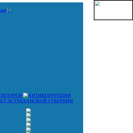
uage
▼