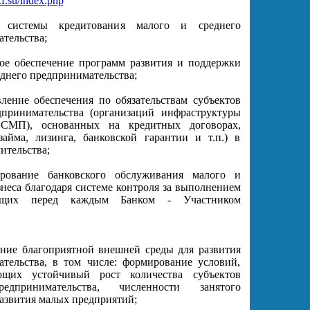
f.su/index.php
е системы кредитования малого и среднего
тельства;
ое обеспечение программ развития и поддержки
еднего предпринимательства;
ление обеспечения по обязательствам субъектов
дпринимательства (организаций инфраструктуры
СМП), основанных на кредитных договорах,
займа, лизинга, банковской гарантии и т.п.) в
ительства;
ование банковского обслуживания малого и
знеса благодаря системе контроля за выполнением
оящих перед каждым Банком - Участником
ние благоприятной внешней среды для развития
тельства, в том числе: формирование условий,
ющих устойчивый рост количества субъектов
едпринимательства, численности занятого
развития малых предприятий;