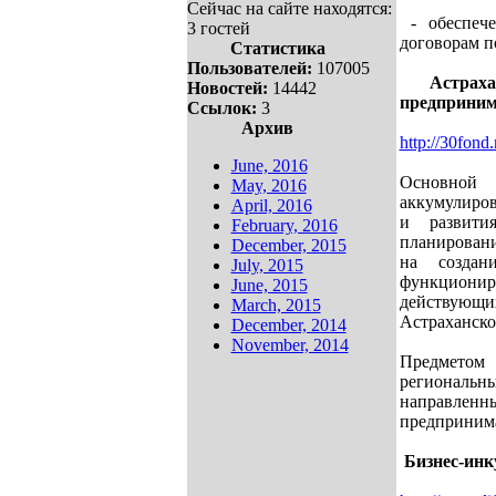
Сейчас на сайте находятся:
- обеспече
3 гостей
договорам п
Статистика
Пользователей:
107005
Астрах
Новостей:
14442
предприним
Ссылок:
3
Архив
http://30fond.
June, 2016
Основной
May, 2016
аккумулиров
April, 2016
и развити
February, 2016
планирован
December, 2015
на создан
July, 2015
функцион
June, 2015
действующи
March, 2015
Астраханско
December, 2014
November, 2014
Предметом
региональ
направленн
предпринима
Бизнес
-инк