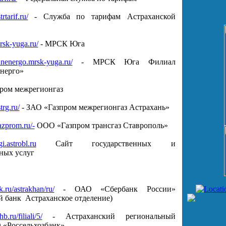
rtarif.ru/
- Служба по тарифам Астраханской
rsk-yuga.ru/
- МРСК Юга
hanenergo.mrsk-yuga.ru/
- МРСК Юга Филиал
нерго»
пром межрегионгаз
trg.ru/
- ЗАО «Газпром межрегионгаз Астрахань»
azprom.ru/-
ООО «Газпром трансгаз Ставрополь»
gi.astrobl.ru
Сайт государственных и
ных услуг
k.ru/astrakhan/ru/
- ОАО «Сбербанк России»
 банк Астраханское отделение)
b.ru/filiali/5/
- Астраханский региональный
 «Россельхозбанк»