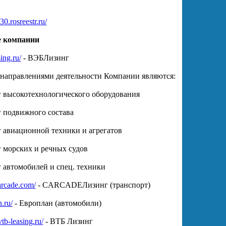
0.rosreestr.ru/
 компании
sing.ru/
- ВЭБЛизинг
аправлениями деятельности Компании являются:
ысокотехнологического оборудования
одвижного состава
виационной техники и агрегатов
орских и речных судов
втомобилей и спец. техники
arcade.com/
- CARCADEЛизинг (транспорт)
n.ru/
- Европлан (автомобили)
tb-leasing.ru/
- ВТБ Лизинг