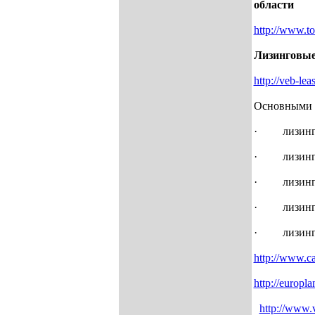
области
http://www.to3
Лизинговые
http://veb-lea
Основными н
· лизинг в
· лизинг п
· лизинг а
· лизинг м
· лизинг а
http://www.c
http://europla
http://www.v