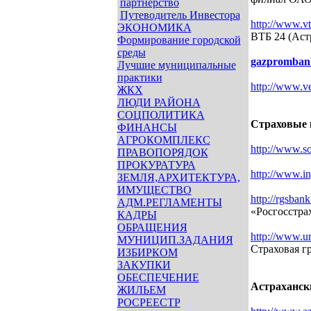
партнерство
Путеводитель Инвестора
http://www.vt
ЭКОНОМИКА
ВТБ 24 (Аст
Формирование городской
среды
gazpromban
Лучшие муниципальные
практики
http://www.ve
ЖКХ
ЛЮДИ РАЙОНА
СОЦПОЛИТИКА
Страховые 
ФИНАНСЫ
АГРОКОМПЛЕКС
http://www.so
ПРАВОПОРЯДОК
ПРОКУРАТУРА
http://www.in
ЗЕМЛЯ,АРХИТЕКТУРА,
ИМУЩЕСТВО
http://rgsbank
АДМ.РЕГЛАМЕНТЫ
«Росгосстра
КАДРЫ
ОБРАЩЕНИЯ
http://www.ur
МУНИЦИП.ЗАДАНИЯ
Страховая г
ИЗБИРКОМ
ЗАКУПКИ
ОБЕСПЕЧЕНИЕ
Астраханск
ЖИЛЬЕМ
РОСРЕЕСТР