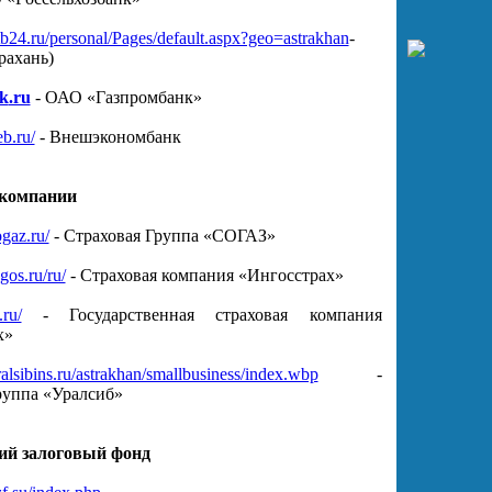
b24.ru/personal/Pages/default.aspx?geo=astrakhan
-
рахань)
k
.ru
- ОАО «Газпромбанк»
b.ru/
- Внешэкономбанк
компании
gaz.ru/
- Страховая Группа «СОГАЗ»
gos.ru/ru/
- Страховая компания «Ингосстрах»
.ru/
- Государственная страховая компания
х»
alsibins.ru/astrakhan/smallbusiness/index.wbp
-
руппа «Уралсиб»
ий залоговый фонд