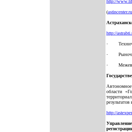
http://www.li
(
astincenter.r
Астраханск
http://astrabti.
· Техничес
· Рыночна
· Межеван
Государстве
Автоно
области «Го
территориал
результатов
http://astexper
Управлени
регистраци