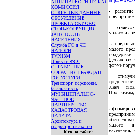
http://www.az
АНТИНАРКОТИЧЕСКАЯ
КОМИССИЯ
- развити
ОТКРЫТЫЕ ДАННЫЕ
предпринима
ОБСУЖДЕНИЕ
ПРОЕКТА СКИОВО
- финансов
СТОП-КОРРУПЦИЯ
малого и ср
ЗАНЯТОСТЬ
НАСЕЛЕНИЯ
- предостав
Служба ГО и ЧС
малого пре
НАЛОГИ
поддержки 
ТУРИЗМ
(договорах 
Новости ФСС
форме поруч
СПРАВОЧНИК
СОБРАНИЯ ГРАЖДАН
- стимулир
ГОСУСЛУГИ
среднего би
Транспорт, перевозки,
задач, ст
безопасность
Программы;
МУНИЦИПАЛЬНО-
ЧАСТНОЕ
ПАРТНЕРСТВО
- формирова
КАДАСТРОВАЯ
предпринима
ПАЛАТА
обеспечива
Архитектура и
малого пр
градостроительство
населения, 
Кто на сайте?