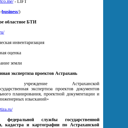
ftco.me/
- LIFT
u
›
business
/
)
ое областное БТИ
ru/
кая инвентаризация
я оценка
ие земли
нная экспертиза проектов Астрахань
мное учреждение Астраханской
сударственная экспертиза проектов документов
ьного планирования, проектной документации и
 инженерных изысканий»
tiza.ru/
е федеральной службы государственной
и, кадастра и картографии по Астраханской