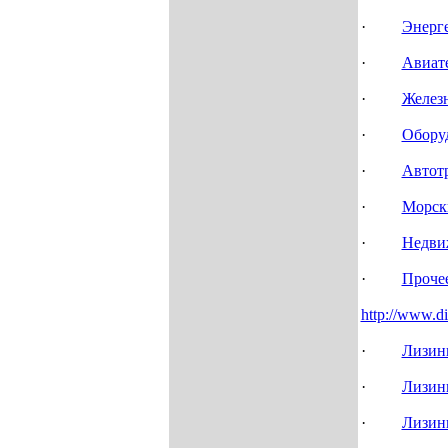
·
Энерге
·
Авиат
·
Желез
·
Оборуд
·
Автотр
·
Морски
·
Недви
·
Проче
http://www.dir
·
Лизинг
·
Лизин
·
Лизин