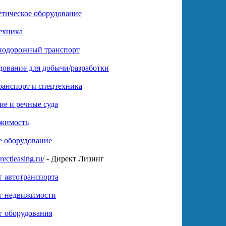
тическое оборудование
ехника
нодорожный транспорт
ование для добычи/разработки
анспорт и спецтехника
е и речные суда
жимость
е оборудование
ectleasing.ru/
- Директ Лизинг
 автотранспорта
г недвижимости
г оборудования