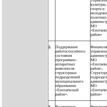
Управлен
культуры,
спорта и
молодежн
политики
админист
МО
«Енотаев
район»
2.
Поддержание
Финансов
работоспособного
управлен
состояния
админист
программно-
МО
аппаратных
«Енотаев
комплексов
район»,
структурных
Структур
подразделений
подразде
муниципального
админист
образования
МО
«Енотаевский
«Енотаев
район».
район»
3.
Расширение
Финансов