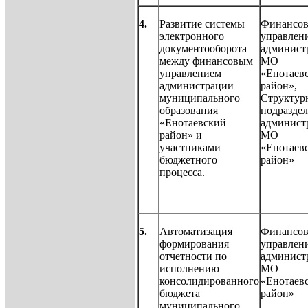
4.
Развитие системы
Финансов
электронного
управлен
документооборота
админист
между финансовым
МО
управлением
«Енотаев
администрации
район»,
муниципального
Структур
образования
подразде
«Енотаевский
админист
район» и
МО
участниками
«Енотаев
бюджетного
район»
процесса.
5.
Автоматизация
Финансов
формирования
управлен
отчетности по
админист
исполнению
МО
консолидированного
«Енотаев
бюджета
район»
муниципального