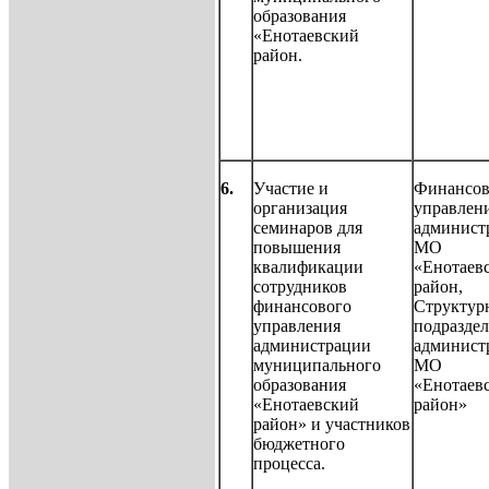
образования
«Енотаевский
район.
6.
Участие и
Финансов
организация
управлен
семинаров для
админист
повышения
МО
квалификации
«Енотаев
сотрудников
район,
финансового
Структур
управления
подразде
администрации
админист
муниципального
МО
образования
«Енотаев
«Енотаевский
район»
район» и участников
бюджетного
процесса.