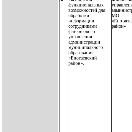
функциональных
управлен
возможностей для
админист
обработки
МО
информации
«Енотаев
сотрудниками
район»
финансового
управления
администрации
муниципального
образования
«Енотаевский
район».