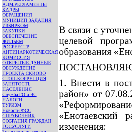
АДМ.РЕГЛАМЕНТЫ
КАДРЫ
ОБРАЩЕНИЯ
МУНИЦИП.ЗАДАНИЯ
ИЗБИРКОМ
В связи с уточн
ЗАКУПКИ
ОБЕСПЕЧЕНИЕ
целевой прогр
ЖИЛЬЕМ
РОСРЕЕСТР
образования «Ен
АНТИНАРКОТИЧЕСКАЯ
КОМИССИЯ
ОТКРЫТЫЕ ДАННЫЕ
ПОСТАНОВЛЯЮ
ОБСУЖДЕНИЕ
ПРОЕКТА СКИОВО
СТОП-КОРРУПЦИЯ
1. Внести в пос
ЗАНЯТОСТЬ
НАСЕЛЕНИЯ
район» от 07.08
Служба ГО и ЧС
НАЛОГИ
«Реформирова
ТУРИЗМ
Новости ФСС
«Енотаевский р
СПРАВОЧНИК
СОБРАНИЯ ГРАЖДАН
изменения:
ГОСУСЛУГИ
Транспорт, перевозки,