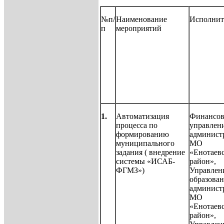
№п/
Наименование
Исполнит
п
мероприятий
1.
Автоматизация
Финансов
процесса по
управлен
формированию
админист
муниципального
МО
задания ( внедрение
«Енотаев
системы «ИСАБ-
район»,
ФГМЗ»)
Управлен
образова
админист
МО
«Енотаев
район»,