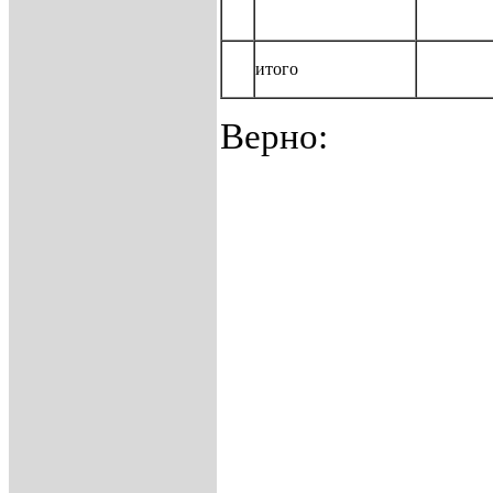
итого
Верно: