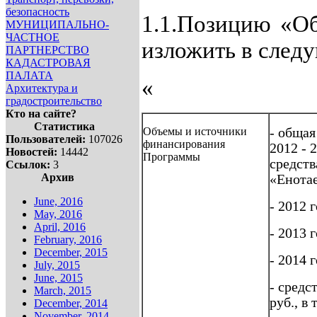
безопасность
1.1.Позицию «О
МУНИЦИПАЛЬНО-
ЧАСТНОЕ
изложить в след
ПАРТНЕРСТВО
КАДАСТРОВАЯ
ПАЛАТА
«
Архитектура и
градостроительство
Кто на сайте?
Статистика
Объемы и источники
- общая
Пользователей:
107026
финансирования
2012 - 
Новостей:
14442
Программы
средст
Ссылок:
3
Архив
«Енотае
June, 2016
- 2012 г
May, 2016
April, 2016
- 2013 г
February, 2016
December, 2015
- 2014 г
July, 2015
June, 2015
- средс
March, 2015
руб., в
December, 2014
November, 2014