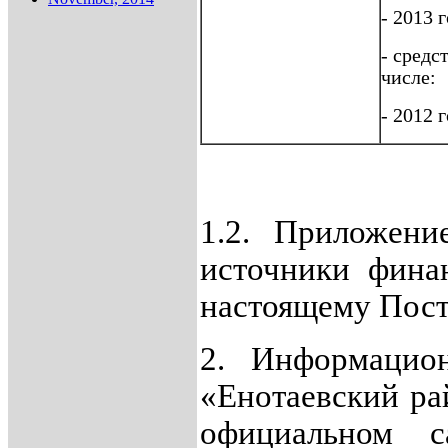
- 2013 г
- средс
числе:
- 2012 г
1.2. Приложен
источники фина
настоящему Пос
2. Информацион
«Енотаевский ра
официальном с