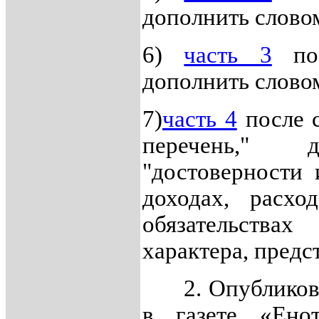
дополнить словом
6)
часть 3
пос
дополнить словом
7)
часть 4
после 
перечень," 
"достоверности
доходах, расхо
обязательств
характера, пред
2. Опубликоват
в газете «Ено