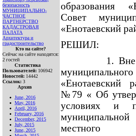
образования «
безопасность
МУНИЦИПАЛЬНО-
Совет муницип
ЧАСТНОЕ
ПАРТНЕРСТВО
«Енотаевский ра
КАДАСТРОВАЯ
ПАЛАТА
Архитектура и
РЕШИЛ:
градостроительство
Кто на сайте?
Сейчас на сайте находятся:
1. Вн
2 гостей
Статистика
муниципальн
Пользователей:
106942
Новостей:
14442
«Енотаевский р
Ссылок:
3
Архив
№79 « Об утвер
June, 2016
May, 2016
условиях и п
April, 2016
February, 2016
муниципально
December, 2015
July, 2015
местного 
June, 2015
March, 2015