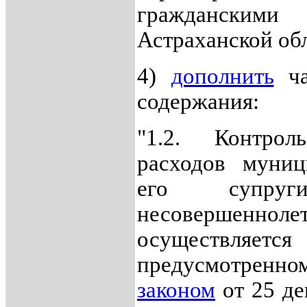
гражданск
Астраханской обл
4)
дополнить
ча
содержания:
"1.2. Контрол
расходов муниц
его супру
несовершенноле
осуществля
предусмотре
законом
от 25 де