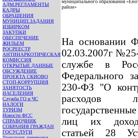
муниципального образования «Ено
АДМ.РЕГЛАМЕНТЫ
район»
КАДРЫ
ОБРАЩЕНИЯ
МУНИЦИП.ЗАДАНИЯ
ИЗБИРКОМ
ЗАКУПКИ
ОБЕСПЕЧЕНИЕ
На основании Ф
ЖИЛЬЕМ
РОСРЕЕСТР
02.03.2007г №2
АНТИНАРКОТИЧЕСКАЯ
КОМИССИЯ
службе в Росс
ОТКРЫТЫЕ ДАННЫЕ
ОБСУЖДЕНИЕ
Федерального з
ПРОЕКТА СКИОВО
СТОП-КОРРУПЦИЯ
230-ФЗ "О конт
ЗАНЯТОСТЬ
НАСЕЛЕНИЯ
расходов л
Служба ГО и ЧС
НАЛОГИ
государственны
ТУРИЗМ
Новости ФСС
лиц их дохода
СПРАВОЧНИК
СОБРАНИЯ ГРАЖДАН
статьей 28 Ус
ГОСУСЛУГИ
Транспорт, перевозки,