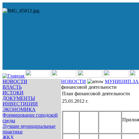
НОВОСТИ
НОВОСТИ
МУНИЦИП.З
ВЛАСТЬ
финансовой деятельности
ИСТОКИ
План финансовой деятельности
ДОКУМЕНТЫ
25.01.2012 г.
ИНВЕСТИЦИИ
ЭКОНОМИКА
Формирование городской
Прилож
среды
Лучшие муниципальные
практики
ЖКХ