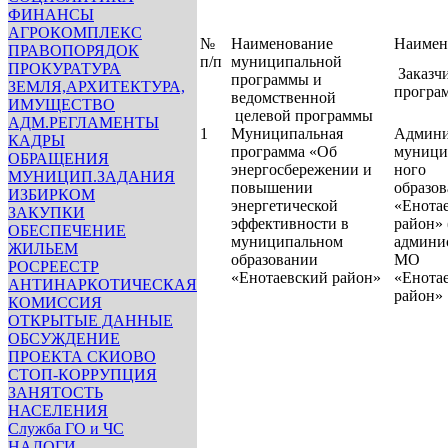
ФИНАНСЫ
АГРОКОМПЛЕКС
№
Наименование
Наимен
ПРАВОПОРЯДОК
п/п
муниципальной
ПРОКУРАТУРА
Заказч
программы и
ЗЕМЛЯ,АРХИТЕКТУРА,
програ
ведомственной
ИМУЩЕСТВО
целевой программы
АДМ.РЕГЛАМЕНТЫ
1
Муниципальная
Админи
КАДРЫ
программа «Об
муници
ОБРАЩЕНИЯ
энергосбережении и
ного
МУНИЦИП.ЗАДАНИЯ
повышении
образо
ИЗБИРКОМ
энергетической
«Енота
ЗАКУПКИ
эффективности в
район» 
ОБЕСПЕЧЕНИЕ
муниципальном
админи
ЖИЛЬЕМ
образовании
МО
РОСРЕЕСТР
«Енотаевский район»
«Енота
АНТИНАРКОТИЧЕСКАЯ
район
КОМИССИЯ
ОТКРЫТЫЕ ДАННЫЕ
ОБСУЖДЕНИЕ
ПРОЕКТА СКИОВО
СТОП-КОРРУПЦИЯ
ЗАНЯТОСТЬ
НАСЕЛЕНИЯ
Служба ГО и ЧС
НАЛОГИ