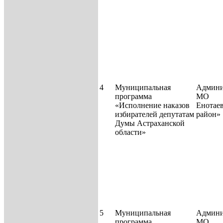
4
Муниципальная
Админи
программа
МО
«Исполнение наказов
Енотае
избирателей депутатам
район
Думы Астраханской
области»
5
Муниципальная
Админи
программа
МО