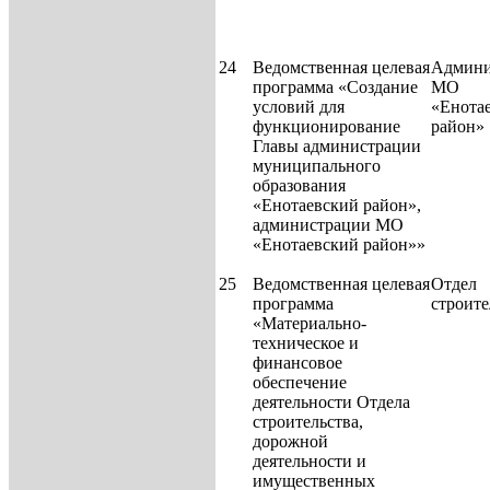
24
Ведомственная целевая
Админи
программа «Создание
МО
условий для
«Енота
функционирование
район»
Главы администрации
муниципального
образования
«Енотаевский район»,
администрации МО
«Енотаевский район»»
25
Ведомственная целевая
Отдел
программа
строит
«Материально-
техническое и
финансовое
обеспечение
деятельности Отдела
строительства,
дорожной
деятельности и
имущественных