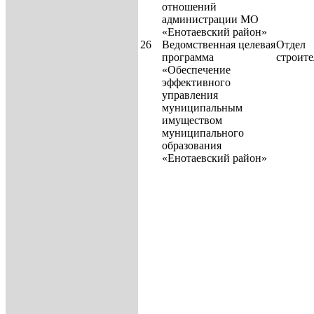
отношений
администрации МО
«Енотаевский район»
26
Ведомственная целевая
Отдел
программа
строите
«Обеспечение
эффективного
управления
муниципаль­ным
имуществом
муниципаль­ного
образования
«Енотаевский район»