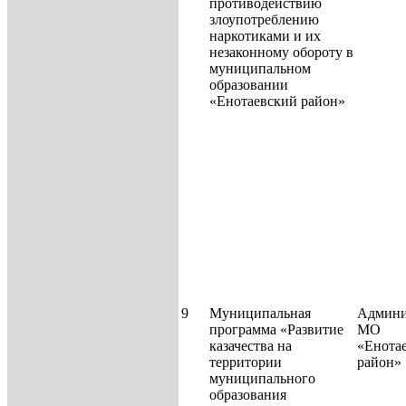
противодействию
злоупотреблению
наркотиками и их
незаконному обороту в
муниципаль­ном
образовании
«Енотаевский район»
9
Муниципальная
Админи
программа «Развитие
МО
казачества на
«Енота
территории
район»
муниципального
образования