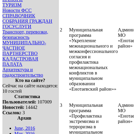
ТУРИЗМ
Новости ФСС
СПРАВОЧНИК
СОБРАНИЯ ГРАЖДАН
ГОСУСЛУГИ
2
Муниципальная
Админи
Транспорт, перевозки,
программа
МО
безопасность
«Укрепление
«Енота
МУНИЦИПАЛЬНО-
межнационального и
район»
ЧАСТНОЕ
межконфессионального
ПАРТНЕРСТВО
согласия и
КАДАСТРОВАЯ
профилактика
ПАЛАТА
межнациональных
Архитектура и
конфликтов в
градостроительство
муниципальном
Кто на сайте?
образовании
Сейчас на сайте находятся:
«Енотаевский район»»
10 гостей
Статистика
Пользователей:
107009
3
Муниципальная
Админи
Новостей:
14442
программа
МО
Ссылок:
3
«Профилактика
«Енота
Архив
экстремизма и
райо
терроризма в
June, 2016
муниципальном
May, 2016