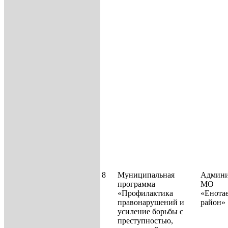
8
Муниципальная
Админи
программа
МО
«Профилактика
«Енота
правонарушений и
район»
усиление борьбы с
преступностью,