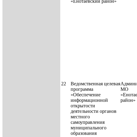
«Енотаевский район»
22
Ведомственная целевая
Админи
программа
МО
«Обеспечение
«Енота
информационной
район»
открытости
деятельности органов
местного
самоуправления
муниципаль­ного
образования