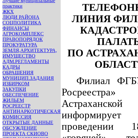
Лучшие муниципальные
ТЕЛЕФОН
практики
ЖКХ
ЛИНИЯ ФИ
ЛЮДИ РАЙОНА
СОЦПОЛИТИКА
КАДАСТР
ФИНАНСЫ
АГРОКОМПЛЕКС
ПАЛАТ
ПРАВОПОРЯДОК
ПРОКУРАТУРА
ПО АСТРАХА
ЗЕМЛЯ,АРХИТЕКТУРА,
ИМУЩЕСТВО
АДМ.РЕГЛАМЕНТЫ
ОБЛАС
КАДРЫ
ОБРАЩЕНИЯ
Филиал ФГБ
МУНИЦИП.ЗАДАНИЯ
ИЗБИРКОМ
ЗАКУПКИ
Росреестр
ОБЕСПЕЧЕНИЕ
ЖИЛЬЕМ
Астраханской 
РОСРЕЕСТР
АНТИНАРКОТИЧЕСКАЯ
информир
КОМИССИЯ
ОТКРЫТЫЕ ДАННЫЕ
проведении 18
ОБСУЖДЕНИЕ
ПРОЕКТА СКИОВО
«горячей» тел