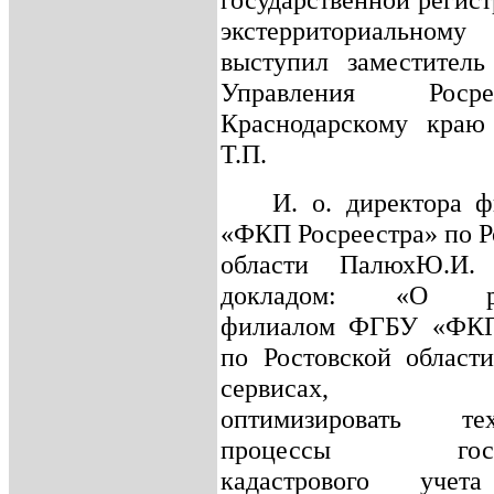
экстерриториальном
выступил заместитель
Управления Роср
Краснодарскому краю
Т.П.
И. о. директора 
«ФКП Росреестра» по Р
области ПалюхЮ.И.
докладом: «О раз
филиалом ФГБУ «ФКП
по Ростовской област
сервисах, поз
оптимизировать тех
процессы госуда
кадастрового уче