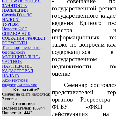
- совещание по
СТОП-КОРРУПЦИЯ
ЗАНЯТОСТЬ
государственной регис
НАСЕЛЕНИЯ
государственного кадас
Служба ГО и ЧС
НАЛОГИ
ведения Единого госу
ТУРИЗМ
реестра недви
Новости ФСС
СПРАВОЧНИК
информационных те
СОБРАНИЯ ГРАЖДАН
ГОСУСЛУГИ
также по вопросам кач
Транспорт, перевозки,
содержащихся 
безопасность
МУНИЦИПАЛЬНО-
государственно
ЧАСТНОЕ
недвижимости, госу
ПАРТНЕРСТВО
КАДАСТРОВАЯ
оценке.
ПАЛАТА
Архитектура и
Семинар состоялс
градостроительство
Кто на сайте?
представителей тер
Сейчас на сайте находятся:
органов Росреестра
2 гостей
Статистика
ФГБУ «ФКП Рос
Пользователей:
106944
действующих на 
Новостей:
14442