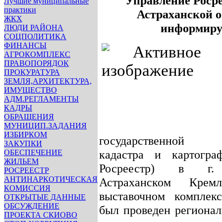
Управление Росре
Лучшие муниципальные
практики
Астраханской о
ЖКХ
информиру
ЛЮДИ РАЙОНА
СОЦПОЛИТИКА
ФИНАНСЫ
АГРОКОМПЛЕКС
ПРАВОПОРЯДОК
ПРОКУРАТУРА
ЗЕМЛЯ,АРХИТЕКТУРА,
ИМУЩЕСТВО
АДМ.РЕГЛАМЕНТЫ
КАДРЫ
ОБРАЩЕНИЯ
МУНИЦИП.ЗАДАНИЯ
ИЗБИРКОМ
государственной р
ЗАКУПКИ
кадастра и картогра
ОБЕСПЕЧЕНИЕ
ЖИЛЬЕМ
Росреестр) в г. 
РОСРЕЕСТР
АНТИНАРКОТИЧЕСКАЯ
Астраханском Кремл
КОМИССИЯ
выставочном комплекс
ОТКРЫТЫЕ ДАННЫЕ
ОБСУЖДЕНИЕ
был
проведен региона
ПРОЕКТА СКИОВО