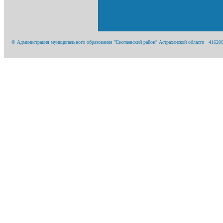
© Администрация муниципального образования "Енотаевский район" Астраханской области 416200, А