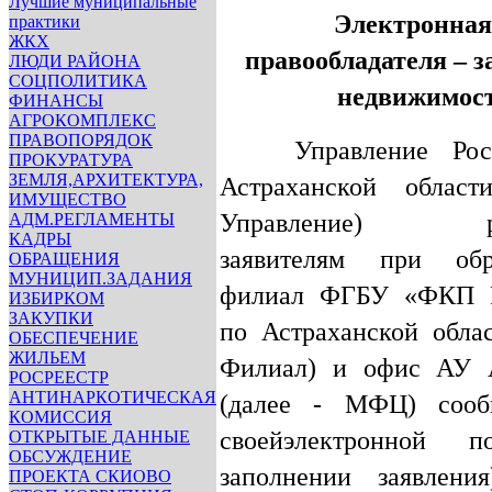
Лучшие муниципальные
Электронная
практики
ЖКХ
правообладателя – з
ЛЮДИ РАЙОНА
СОЦПОЛИТИКА
недвижимос
ФИНАНСЫ
АГРОКОМПЛЕКС
ПРАВОПОРЯДОК
Управление Рос
ПРОКУРАТУРА
ЗЕМЛЯ,АРХИТЕКТУРА,
Астраханской област
ИМУЩЕСТВО
Управление) рек
АДМ.РЕГЛАМЕНТЫ
КАДРЫ
заявителям при об
ОБРАЩЕНИЯ
МУНИЦИП.ЗАДАНИЯ
филиал ФГБУ «ФКП Р
ИЗБИРКОМ
ЗАКУПКИ
по Астраханской облас
ОБЕСПЕЧЕНИЕ
ЖИЛЬЕМ
Филиал) и офис АУ
РОСРЕЕСТР
АНТИНАРКОТИЧЕСКАЯ
(далее - МФЦ) сооб
КОМИССИЯ
своейэлектронной 
ОТКРЫТЫЕ ДАННЫЕ
ОБСУЖДЕНИЕ
заполнении заявлени
ПРОЕКТА СКИОВО