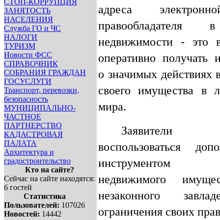
СТОП-КОРРУПЦИЯ
адреса электрон
ЗАНЯТОСТЬ
НАСЕЛЕНИЯ
правообладателя 
Служба ГО и ЧС
НАЛОГИ
недвижимости - это 
ТУРИЗМ
Новости ФСС
оперативно получать
СПРАВОЧНИК
о значимых действиях 
СОБРАНИЯ ГРАЖДАН
ГОСУСЛУГИ
своего имущества в 
Транспорт, перевозки,
безопасность
мира.
МУНИЦИПАЛЬНО-
ЧАСТНОЕ
ПАРТНЕРСТВО
Заявители
КАДАСТРОВАЯ
ПАЛАТА
воспользоваться доп
Архитектура и
инструментом
градостроительство
Кто на сайте?
недвижимого имущес
Сейчас на сайте находятся:
6 гостей
незаконного завла
Статистика
Пользователей:
107026
ограничения своих прав
Новостей:
14442