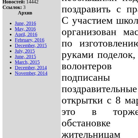
Новостей:
14442
поздравить с пр
Ссылок:
3
Архив
С участием шко
June, 2016
May, 2016
организован мас
April, 2016
February, 2016
по изготовлени
December, 2015
July, 2015
руками поделок,
June, 2015
March, 2015
волонтеро
December, 2014
November, 2014
подписаны
поздравительные
открытки с 8 мар
это в торжес
обстановке 
жительница