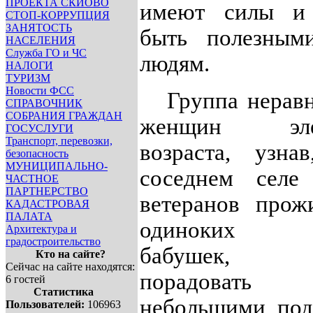
ПРОЕКТА СКИОВО
имеют силы и
СТОП-КОРРУПЦИЯ
ЗАНЯТОСТЬ
быть полезным
НАСЕЛЕНИЯ
Служба ГО и ЧС
людям.
НАЛОГИ
ТУРИЗМ
Новости ФСС
Группа нерав
СПРАВОЧНИК
СОБРАНИЯ ГРАЖДАН
женщин элег
ГОСУСЛУГИ
Транспорт, перевозки,
возраста, узна
безопасность
МУНИЦИПАЛЬНО-
соседнем сел
ЧАСТНОЕ
ПАРТНЕРСТВО
ветеранов прож
КАДАСТРОВАЯ
ПАЛАТА
одиноких п
Архитектура и
градостроительство
бабушек, 
Кто на сайте?
Сейчас на сайте находятся:
порадова
6 гостей
Статистика
небольшими под
Пользователей:
106963