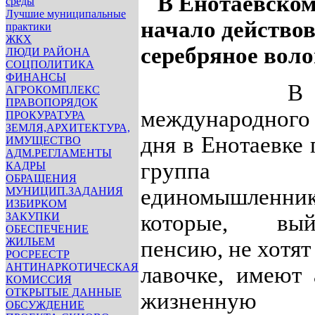
В Енотаевском
среды
Лучшие муниципальные
начало действо
практики
ЖКХ
серебряное воло
ЛЮДИ РАЙОНА
СОЦПОЛИТИКА
ФИНАНСЫ
В ка
АГРОКОМПЛЕКС
ПРАВОПОРЯДОК
международного
ПРОКУРАТУРА
ЗЕМЛЯ,АРХИТЕКТУРА,
дня в Енотаевке 
ИМУЩЕСТВО
АДМ.РЕГЛАМЕНТЫ
группа
КАДРЫ
ОБРАЩЕНИЯ
единомышленник
МУНИЦИП.ЗАДАНИЯ
ИЗБИРКОМ
ЗАКУПКИ
которые, в
ОБЕСПЕЧЕНИЕ
ЖИЛЬЕМ
пенсию, не хотят
РОСРЕЕСТР
АНТИНАРКОТИЧЕСКАЯ
лавочке, имеют
КОМИССИЯ
ОТКРЫТЫЕ ДАННЫЕ
жизненную п
ОБСУЖДЕНИЕ