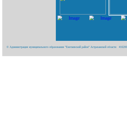
© Администрация муниципального образования "Енотаевский район" Астраханской области 416200, А