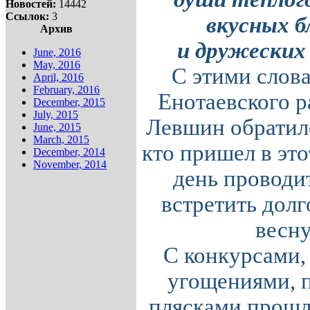
Новостей:
14442
Ссылок:
3
вкусных б
Архив
и дружеских
June, 2016
May, 2016
С этими слов
April, 2016
February, 2016
Енотаевского р
December, 2015
July, 2015
Левшин обратил
June, 2015
March, 2015
кто пришел в эт
December, 2014
November, 2014
день проводи
встретить дол
весну
С конкурсами,
угощениями, 
плясками прошл