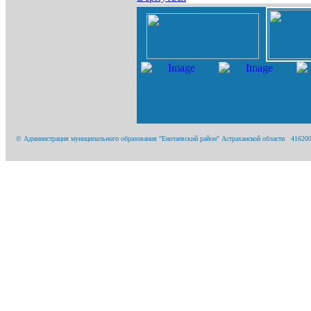
© Администрация муниципального образования "Енотаевский район" Астраханской области 416200, А