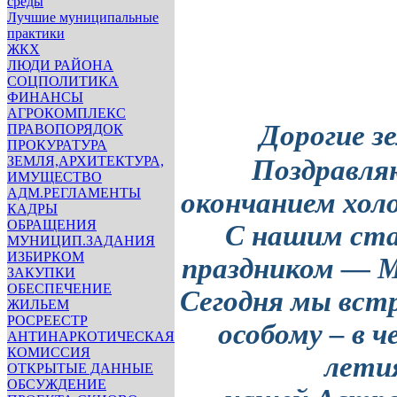
среды
Лучшие муниципальные
практики
ЖКХ
ЛЮДИ РАЙОНА
СОЦПОЛИТИКА
ФИНАНСЫ
АГРОКОМПЛЕКС
Дорогие з
ПРАВОПОРЯДОК
ПРОКУРАТУРА
ЗЕМЛЯ,АРХИТЕКТУРА,
Поздравля
ИМУЩЕСТВО
АДМ.РЕГЛАМЕНТЫ
окончанием хол
КАДРЫ
ОБРАЩЕНИЯ
С нашим ст
МУНИЦИП.ЗАДАНИЯ
ИЗБИРКОМ
праздником — М
ЗАКУПКИ
ОБЕСПЕЧЕНИЕ
Сегодня мы встр
ЖИЛЬЕМ
РОСРЕЕСТР
особому –
в ч
АНТИНАРКОТИЧЕСКАЯ
КОМИССИЯ
лети
ОТКРЫТЫЕ ДАННЫЕ
ОБСУЖДЕНИЕ