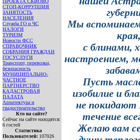
нашей Астра
ПРОЕКТА СКИОВО
СТОП-КОРРУПЦИЯ
губерн
ЗАНЯТОСТЬ
НАСЕЛЕНИЯ
Мы вспоминаем
Служба ГО и ЧС
НАЛОГИ
края
ТУРИЗМ
Новости ФСС
с блинами, 
СПРАВОЧНИК
СОБРАНИЯ ГРАЖДАН
настроением, м
ГОСУСЛУГИ
Транспорт, перевозки,
забава
безопасность
МУНИЦИПАЛЬНО-
Пусть масл
ЧАСТНОЕ
ПАРТНЕРСТВО
изобилие и бл
КАДАСТРОВАЯ
ПАЛАТА
не покидают 
Архитектура и
градостроительство
Кто на сайте?
течение всег
Сейчас на сайте находятся:
6 гостей
Желаю вам с
Статистика
Пользователей:
107026
души
теплого