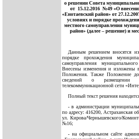
о решении Совета муниципально
от
15.12.2016
№
4
9 «О внесен
«Енотаевский район» от 27.12.20
условиях и порядке прохожден
местного самоуправления муниц
район» (далее – решение) и ме
Данным решением вносятся из
порядке прохождения муницип
самоуправления муниципального
Внесены изменения и изложены в 
Положения. Также Положение доп
сведений о размещении и
телекоммуникационной сети «Инте
Полный текст решения находитс
- в администрации муниципаль
по адресу: 416200, Астраханская об
ул. Кирова/Чернышевского/Коминте
№16;
- на официальном сайте админ