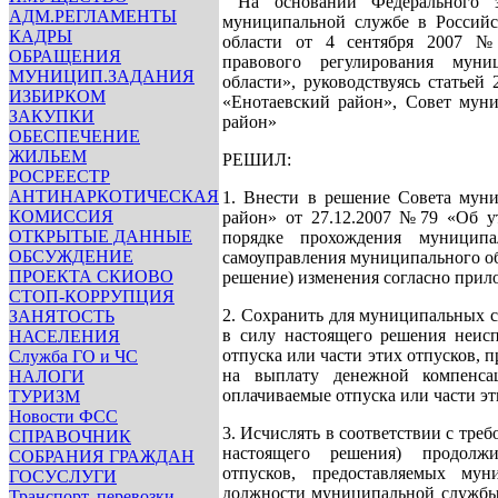
На основании Федерального 
АДМ.РЕГЛАМЕНТЫ
муниципальной службе в Российс
КАДРЫ
области от 4 сентября 2007 №
ОБРАЩЕНИЯ
правового регулирования мун
МУНИЦИП.ЗАДАНИЯ
области», руководствуясь статьей
ИЗБИРКОМ
«Енотаевский район», Совет муни
ЗАКУПКИ
район»
ОБЕСПЕЧЕНИЕ
ЖИЛЬЕМ
РЕШИЛ:
РОСРЕЕСТР
АНТИНАРКОТИЧЕСКАЯ
1.
Внести в решение Совета муни
КОМИССИЯ
район» от 27.12.2007 №79 «Об у
ОТКРЫТЫЕ ДАННЫЕ
порядке прохождения муницип
ОБСУЖДЕНИЕ
самоуправления муниципального об
ПРОЕКТА СКИОВО
решение) изменения согласно при
СТОП-КОРРУПЦИЯ
2. Сохранить для муниципальных 
ЗАНЯТОСТЬ
в силу настоящего решения неис
НАСЕЛЕНИЯ
отпуска или части этих отпусков, п
Служба ГО и ЧС
на выплату денежной компенса
НАЛОГИ
оплачиваемые отпуска или части эт
ТУРИЗМ
Новости ФСС
3. Исчислять в соответствии с тре
СПРАВОЧНИК
настоящего решения) продолжи
СОБРАНИЯ ГРАЖДАН
отпусков, предоставляемых му
ГОСУСЛУГИ
должности муниципальной службы 
Транспорт, перевозки,