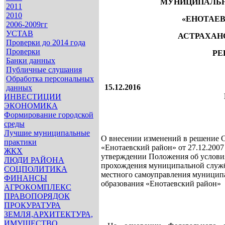
МУНИЦИПАЛЬН
2011
2010
«ЕНОТАЕВ
2006-2009гг
УСТАВ
АСТРАХАН
Проверки до 2014 года
Проверки
РЕ
Банки данных
Публичные слушания
Обработка персональных
15.12.2016
данных
ИНВЕСТИЦИИ
ЭКОНОМИКА
Формирование городской
среды
Лучшие муниципальные
О внесении изменений в решение 
практики
«Енотаевский район» от 27.12.200
ЖКХ
утверждении Положения об услови
ЛЮДИ РАЙОНА
прохождения муниципальной служб
СОЦПОЛИТИКА
местного самоуправления муницип
ФИНАНСЫ
образования «Енотаевский район»
АГРОКОМПЛЕКС
ПРАВОПОРЯДОК
ПРОКУРАТУРА
ЗЕМЛЯ,АРХИТЕКТУРА,
ИМУЩЕСТВО