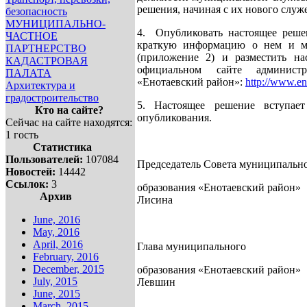
решения, начиная с их нового служ
безопасность
МУНИЦИПАЛЬНО-
4.
Опубликовать настоящее реше
ЧАСТНОЕ
краткую информацию о нем и ме
ПАРТНЕРСТВО
(приложение 2) и разместить н
КАДАСТРОВАЯ
официальном сайте администр
ПАЛАТА
«Енотаевский район»:
http://www.en
Архитектура и
градостроительство
5.
Настоящее решение вступае
Кто на сайте?
опубликования.
Сейчас на сайте находятся:
1 гость
Статистика
Пользователей:
107084
Председатель Совета муниципальн
Новостей:
14442
Ссылок:
3
образования «Енотаевский район»
Архив
Лисина
June, 2016
May, 2016
April, 2016
Глава муниципального
February, 2016
December, 2015
образования «Енотаевский район»
July, 2015
Левшин
June, 2015
March, 2015