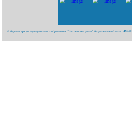
© Администрация муниципального образования "Енотаевский район" Астраханской области 416200, А