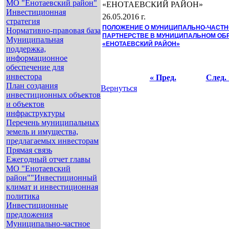
МО "Енотаевский район"
«ЕНОТАЕВСКИЙ РАЙОН»
Инвестиционная
26.05.2016 г.
стратегия
ПОЛОЖЕНИЕ
О МУНИЦИПАЛЬНО-ЧАСТ
Нормативно-правовая база
ПАРТНЕРСТВЕ В
МУНИЦИПАЛЬНОМ ОБ
Муниципальная
«ЕНОТАЕВСКИЙ РАЙОН»
поддержка,
информационное
обеспечение для
инвестора
« Пред.
След. 
План создания
Вернуться
инвестиционных объектов
и объектов
инфраструктуры
Перечень муниципальных
земель и имущества,
предлагаемых инвесторам
Прямая связь
Ежегодный отчет главы
МО "Енотаевский
район""Инвестиционный
климат и инвестиционная
политика
Инвестиционные
предложения
Муниципально-частное