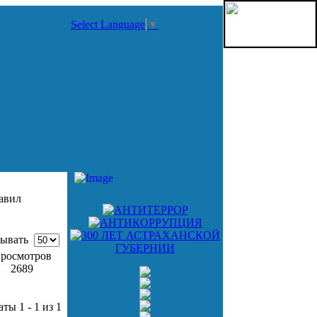
Select Language
▼
авил
ывать
росмотров
2689
аты 1 - 1 из 1