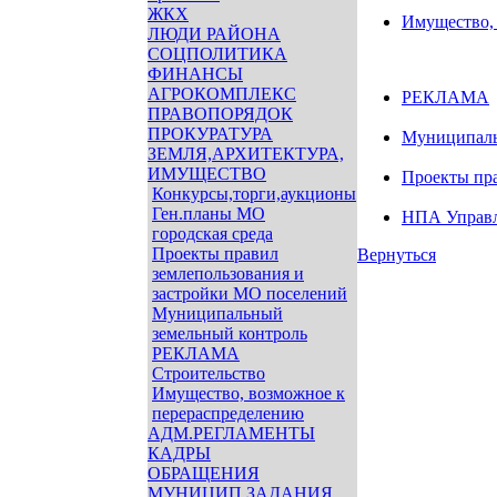
ЖКХ
Имущество,
ЛЮДИ РАЙОНА
СОЦПОЛИТИКА
ФИНАНСЫ
АГРОКОМПЛЕКС
РЕКЛАМА
ПРАВОПОРЯДОК
ПРОКУРАТУРА
Муниципаль
ЗЕМЛЯ,АРХИТЕКТУРА,
ИМУЩЕСТВО
Проекты пра
Конкурсы,торги,аукционы
Ген.планы МО
НПА Управл
городская среда
Проекты правил
Вернуться
землепользования и
застройки МО поселений
Муниципальный
земельный контроль
РЕКЛАМА
Строительство
Имущество, возможное к
перераспределению
АДМ.РЕГЛАМЕНТЫ
КАДРЫ
ОБРАЩЕНИЯ
МУНИЦИП.ЗАДАНИЯ