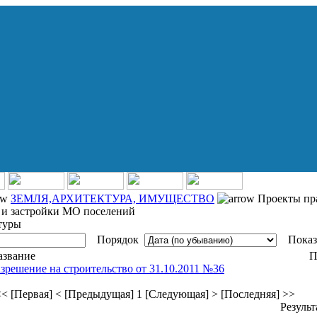
ЗЕМЛЯ,АРХИТЕКТУРА, ИМУЩЕСТВО
Проекты пр
 и застройки МО поселений
туры
Порядок
Показ
азвание
П
зрешение на строительство от 31.10.2011 №36
< [Первая]
< [Предыдущая]
1
[Следующая] >
[Последняя] >>
Результ